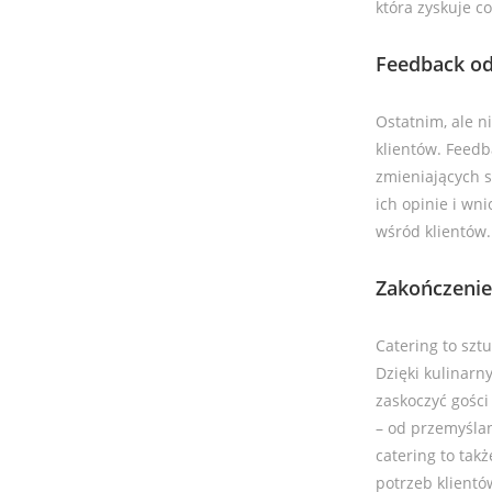
która zyskuje c
Feedback od
Ostatnim, ale n
klientów. Feedb
zmieniających s
ich opinie i wn
wśród klientów.
Zakończenie
Catering to szt
Dzięki kulinarn
zaskoczyć gośc
– od przemyśla
catering to tak
potrzeb klientó