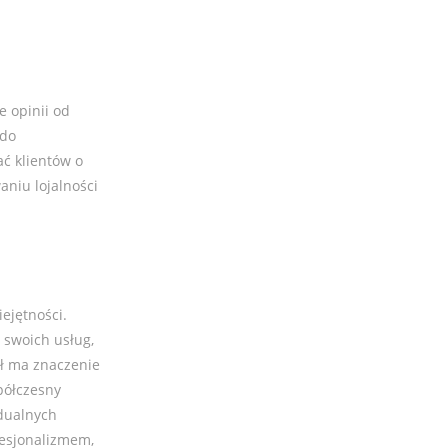
e opinii od
 do
ać klientów o
aniu lojalności
ejętności.
 swoich usług,
ł ma znaczenie
półczesny
idualnych
fesjonalizmem,