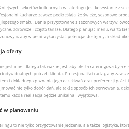
niejszych sekretów kulinarnych w cateringu jest korzystanie z se
fesjonalni kucharze zawsze podkreślają, że świeże, sezonowe prod
ajlepszego smaku. Dania przygotowane z sezonowych warzyw, owocó
yczne, zdrowsze i często tańsze. Dlatego planując menu, warto kie
zonowym, aby w pełni wykorzystać potencjał dostępnych składnikó
ja oferty
e jest inne, dlatego tak ważne jest, aby oferta cateringowa była el
indywidualnych potrzeb klienta. Profesjonaliści radzą, aby zawsz
tem i dokładnego poznania jego oczekiwań oraz preferencji gości. 
jmować nie tylko dobór dań, ale także sposób ich serwowania, deko
 temu każda realizacja będzie unikalna i wyjątkowa.
ć w planowaniu
eringu to nie tylko przygotowanie jedzenia, ale także logistyka, kt