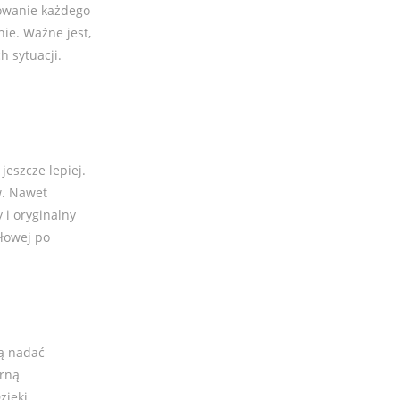
nowanie każdego
ie. Ważne jest,
 sytuacji.
eszcze lepiej.
w. Nawet
 i oryginalny
ołowej po
ą nadać
arną
zięki