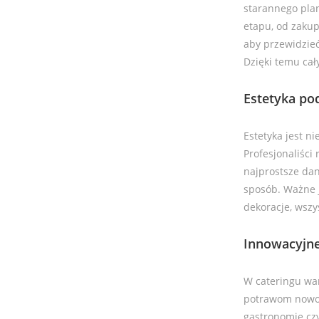
starannego plan
etapu, od zakup
aby przewidzie
Dzięki temu cał
Estetyka po
Estetyka jest n
Profesjonaliści
najprostsze dan
sposób. Ważne j
dekoracje, wsz
Innowacyjne
W cateringu wa
potrawom nowocz
gastronomię czy