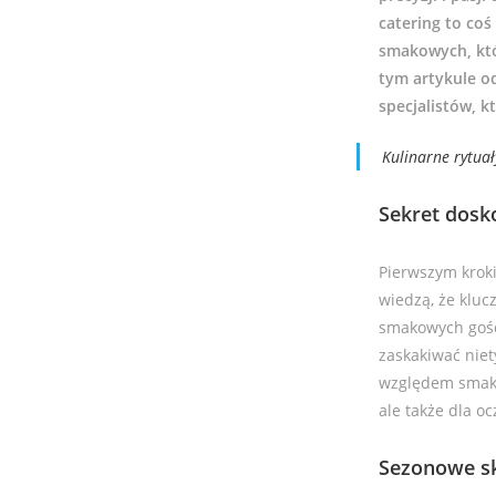
catering to coś
smakowych, któ
tym artykule o
specjalistów, 
Kulinarne rytua
Sekret dos
Pierwszym kroki
wiedzą, że kluc
smakowych gośc
zaskakiwać nie
względem smaków
ale także dla oc
Sezonowe sk