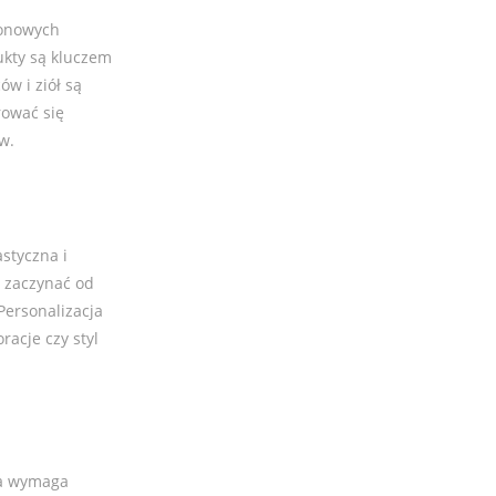
zonowych
ukty są kluczem
w i ziół są
rować się
w.
astyczna i
e zaczynać od
Personalizacja
racje czy styl
óra wymaga