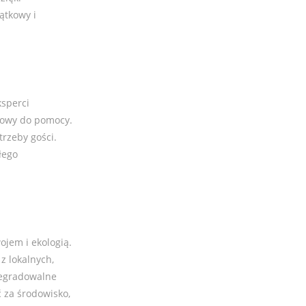
ątkowy i
ksperci
otowy do pomocy.
trzeby gości.
łego
jem i ekologią.
z lokalnych,
degradowalne
 za środowisko,