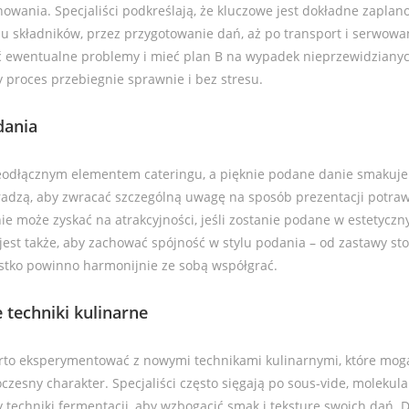
owania. Specjaliści podkreślają, że kluczowe jest dokładne zapla
u składników, przez przygotowanie dań, aż po transport i serwowan
ć ewentualne problemy i mieć plan B na wypadek nieprzewidzianych
y proces przebiegnie sprawnie i bez stresu.
dania
ieodłącznym elementem cateringu, a pięknie podane danie smakuje j
 radzą, aby zwracać szczególną uwagę na sposób prezentacji potra
ie może zyskać na atrakcyjności, jeśli zostanie podane w estetyczny
est także, aby zachować spójność w stylu podania – od zastawy st
ystko powinno harmonijnie ze sobą współgrać.
 techniki kulinarne
rto eksperymentować z nowymi technikami kulinarnymi, które mog
esny charakter. Specjaliści często sięgają po sous-vide, molekul
 techniki fermentacji, aby wzbogacić smak i teksturę swoich dań. D