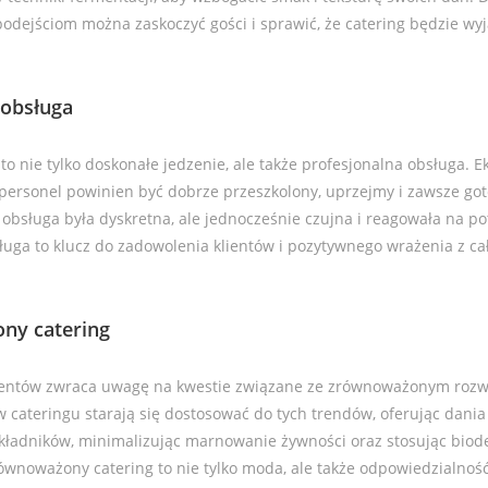
dejściom można zaskoczyć gości i sprawić, że catering będzie wyj
.
 obsługa
to nie tylko doskonałe jedzenie, ale także profesjonalna obsługa. E
 personel powinien być dobrze przeszkolony, uprzejmy i zawsze g
 obsługa była dyskretna, ale jednocześnie czujna i reagowała na po
ługa to klucz do zadowolenia klientów i pozytywnego wrażenia z ca
ny catering
lientów zwraca uwagę na kwestie związane ze zrównoważonym rozwo
 w cateringu starają się dostosować do tych trendów, oferując dania 
składników, minimalizując marnowanie żywności oraz stosując bio
wnoważony catering to nie tylko moda, ale także odpowiedzialność