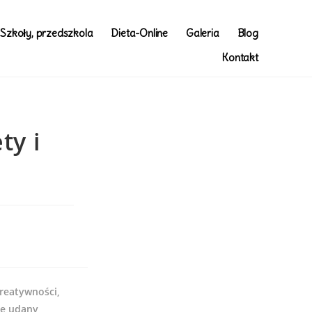
Szkoły, przedszkola
Dieta-Online
Galeria
Blog
Kontakt
ty i
kreatywności,
 że udany