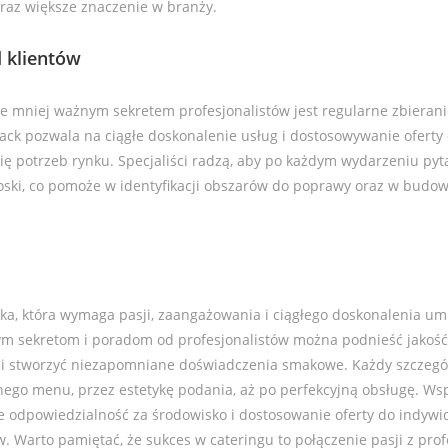
oraz większe znaczenie w branży.
 klientów
ie mniej ważnym sekretem profesjonalistów jest regularne zbierani
ack pozwala na ciągłe doskonalenie usług i dostosowywanie oferty
ię potrzeb rynku. Specjaliści radzą, aby po każdym wydarzeniu pyt
ioski, co pomoże w identyfikacji obszarów do poprawy oraz w budow
uka, która wymaga pasji, zaangażowania i ciągłego doskonalenia umi
ym sekretom i poradom od profesjonalistów można podnieść jakość
i i stworzyć niezapomniane doświadczenia smakowe. Każdy szczegó
nego menu, przez estetykę podania, aż po perfekcyjną obsługę. Ws
że odpowiedzialność za środowisko i dostosowanie oferty do indyw
w. Warto pamiętać, że sukces w cateringu to połączenie pasji z pro