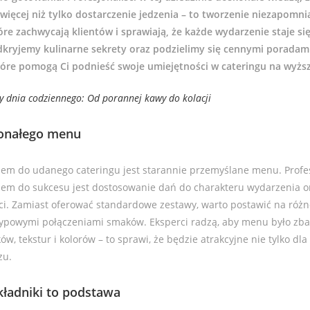
 więcej niż tylko dostarczenie jedzenia – to tworzenie niezapom
re zachwycają klientów i sprawiają, że każde wydarzenie staje si
dkryjemy kulinarne sekrety oraz podzielimy się cennymi poradam
które pomogą Ci podnieść swoje umiejętności w cateringu na wyż
ły dnia codziennego: Od porannej kawy do kolacji
konałego menu
em do udanego cateringu jest starannie przemyślane menu. Profes
zem do sukcesu jest dostosowanie dań do charakteru wydarzenia or
i. Zamiast oferować standardowe zestawy, warto postawić na różn
typowymi połączeniami smaków. Eksperci radzą, aby menu było zb
, tekstur i kolorów – to sprawi, że będzie atrakcyjne nie tylko dla
zu.
ładniki to podstawa