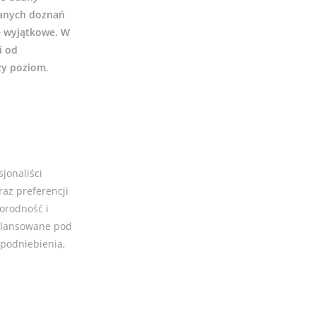
nianych doznań
ę wyjątkowe. W
i od
szy poziom
.
jonaliści
az preferencji
orodność i
alansowane pod
 podniebienia,