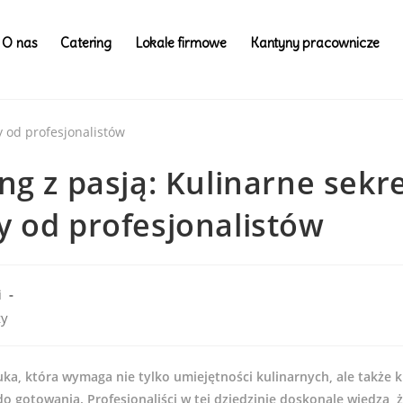
O nas
Catering
Lokale firmowe
Kantyny pracownicze
ng z pasją: Kulinarne sekre
y od profesjonalistów
i
zy
uka, która wymaga nie tylko umiejętności kulinarnych, ale także 
i do gotowania. Profesjonaliści w tej dziedzinie doskonale wiedzą,