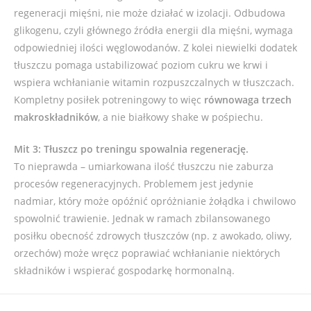
regeneracji mięśni, nie może działać w izolacji. Odbudowa
glikogenu, czyli głównego źródła energii dla mięśni, wymaga
odpowiedniej ilości węglowodanów. Z kolei niewielki dodatek
tłuszczu pomaga ustabilizować poziom cukru we krwi i
wspiera wchłanianie witamin rozpuszczalnych w tłuszczach.
Kompletny posiłek potreningowy to więc
równowaga trzech
makroskładników
, a nie białkowy shake w pośpiechu.
Mit 3: Tłuszcz po treningu spowalnia regenerację.
To nieprawda – umiarkowana ilość tłuszczu nie zaburza
procesów regeneracyjnych. Problemem jest jedynie
nadmiar, który może opóźnić opróżnianie żołądka i chwilowo
spowolnić trawienie. Jednak w ramach zbilansowanego
posiłku obecność zdrowych tłuszczów (np. z awokado, oliwy,
orzechów) może wręcz poprawiać wchłanianie niektórych
składników i wspierać gospodarkę hormonalną.