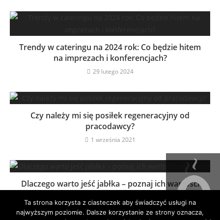
Trendy w cateringu na 2024 rok: Co będzie hitem
na imprezach i konferencjach?
29 lutego 2024
Czy należy mi się posiłek regeneracyjny od
pracodawcy?
1 września 2021
Dlaczego warto jeść jabłka – poznaj ich wartości
odżywcze
Ta strona korzysta z ciasteczek aby świadczyć usługi na
6 lutego 2021
najwyższym poziomie. Dalsze korzystanie ze strony oznacza,