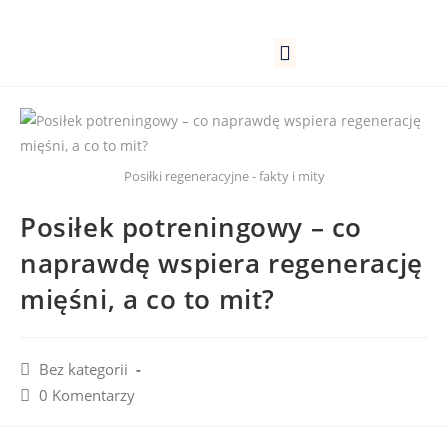
Lokale firmowe
Kantyny pracownicze
Szkoły, przedszkola
Posiłki regeneracyjne - fakty i mity
Posiłek potreningowy – co
naprawdę wspiera regenerację
mięśni, a co to mit?
Bez kategorii
0 Komentarzy