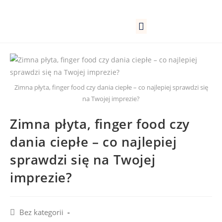
Lokale firmowe
Kantyny pracownicze
Szkoły, przedszkola
Zimna płyta, finger food czy dania ciepłe – co najlepiej sprawdzi się
na Twojej imprezie?
Zimna płyta, finger food czy
dania ciepłe – co najlepiej
sprawdzi się na Twojej
imprezie?
Bez kategorii