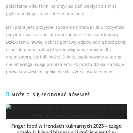
połączenie kilku form, na przykład dań ciepłych z zimną
płytą albo finger food z lekkim lunchem.
Jeśli planujesz przyjęcie, spotkanie firmowe lub uroczystość
rodzinną, warto skonsultować menu z firmą cateringową.
Dzięki temu łatwiej dobrać potrawy, odpowiednią ilość porcji
i sposób podania, który będzie wygodny zarówno dla
organizatora, jak i dla gości. Dobrze zaplanowany catering
nie przyciąga uwagi problemami. Po prostu działa, smakuje i
pozwala wszystkim spokojnie cieszyć się wydarzeniem.
MOŻE CI SIĘ SPODOBAĆ RÓWNIEŻ
Finger food w trendach kulinarnych 2025 – czego
oczekują klienci biznesowi i goście eventów?