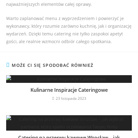
najważniejszych elementów całej oprawy.
Warto zaplanować menu z wyprzedzeniem i powierzyć je
wykonawcy, który rozumie zarówno kuchnię, jak i organizację
wydarzeń. Dzięki temu catering nie tylko zaspokoi apetyt
gości, ale realnie wzmocni odbiór całego spotkania.
MOŻE CI SIĘ SPODOBAĆ RÓWNIEŻ
Kulinarne Inspiracje Cateringowe
23 listopada 2023
Catering na przerwy kawowe Wrocław – jak