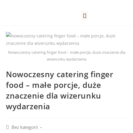
Lokale firmowe
Kantyny pracownicze
Szkoły, przedszkola
Nowoczesny catering finger food – małe porcje, duże znaczenie dla
wizerunku wydarzenia
Nowoczesny catering finger
food – małe porcje, duże
znaczenie dla wizerunku
wydarzenia
Bez kategorii